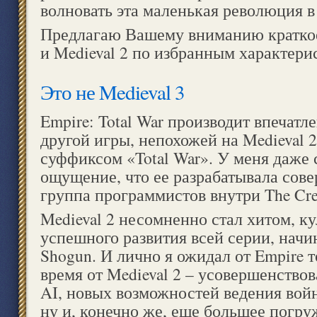
волновать эта маленькая революция в 
Предлагаю Вашему вниманию краткое
и Medieval 2 по избранным характери
Это не Medieval 3
Empire: Total War производит впечатл
другой игры, непохожей на Medieval 2
суффиксом «Total War». У меня даже
ощущение, что ее разрабатывала сов
группа программистов внутри The Crea
Medieval 2 несомненно стал хитом, 
успешного развития всей серии, начи
Shogun. И лично я ожидал от Empire то
время от Medieval 2 – усовершенство
AI, новых возможностей ведения вой
ну и, конечно же, еще большее погру