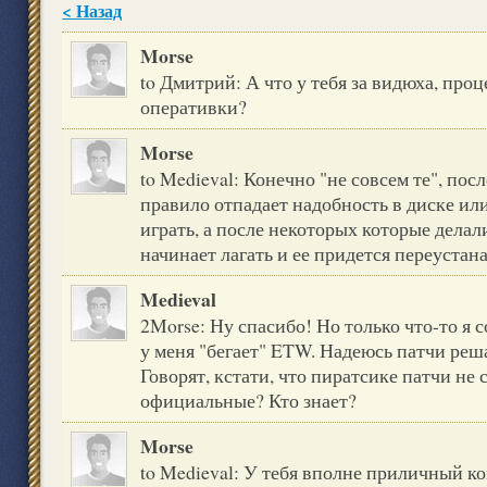
< Назад
Morse
to Дмитрий: А что у тебя за видюха, проц
оперативки?
Morse
to Medieval: Конечно "не совсем те", пос
правило отпадает надобность в диске или
играть, а после некоторых которые делал
начинает лагать и ее придется переустан
Medieval
2Morse: Ну спасибо! Но только что-то я со
у меня "бегает" ETW. Надеюсь патчи реш
Говорят, кстати, что пиратсике патчи не с
официальные? Кто знает?
Morse
to Medieval: У тебя вполне приличный ко