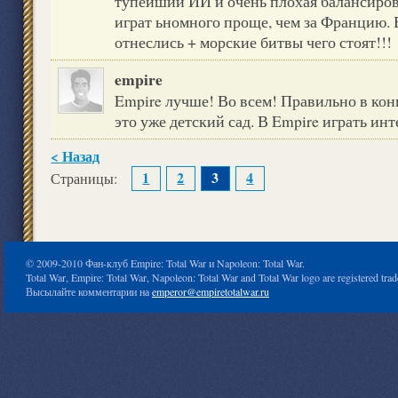
тупейший ИИ и очень плохая балансиров
играт ьномного проще, чем за Францию.
отнеслись + морские битвы чего стоят!!!
empire
Empire лучше! Во всем! Правильно в конц
это уже детский сад. В Empire играть ин
< Назад
1
2
3
4
Страницы:
© 2009-2010 Фан-клуб Empire: Total War и Napoleon: Total War.
Total War, Empire: Total War, Napoleon: Total War and Total War logo are registered tr
Высылайте комментарии на
emperor@empiretotalwar.ru