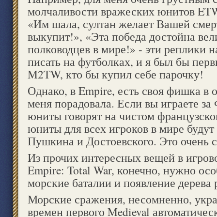
молчаливости вражеских юнитов ETW
«Им шала, султан желает Вашей смер
выкупит!», «Эта победа достойна ве
полководцев в мире!» - эти реплики 
писать на футболках, и я был бы пер
M2TW, кто бы купил себе парочку!
Однако, в Empire, есть своя фишка в о
меня порадовала. Если вы играете з
юниты говорят на чистом французско
юниты для всех игроков в мире будут 
Пушкина и Достоевского. Это очень 
Из прочих интересных вещей в игров
Empire: Total War, конечно, нужно осо
морские баталии и появление дерева 
Морские сражения, несомненно, укра
времен первого Medieval автоматичес