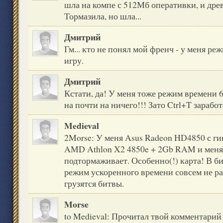
шла на компе с 512Мб оперативки, и дре
Тормазила, но шла...
Дмитрий
Гм... кто не понял мой френч - у меня ре
игру.
Дмитрий
Кстати, да! У меня тоже режим времени 6
на почти на ничего!!! Зато Ctrl+T заработ
Medieval
2Morse: У меня Asus Radeon HD4850 с ги
AMD Athlon X2 4850e + 2Gb RAM и меня 
подтормаживает. Особенно(!) карта! В би
режим ускоренного времени совсем не раб
грузятся битвы.
Morse
to Medieval: Прочитал твой комментарий