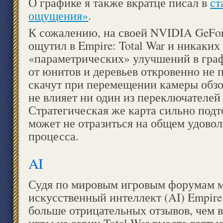
О графике я также вкратце писал в
ст
ощущения»
.
К сожалению, на своей NVIDIA GeFor
ощутил в Empire: Total War и никаких
«параметрических» улучшений в граф
от юнитов и деревьев откровенно не 
скачут при перемещении камеры обзор
не влияет ни один из переключателей
Стратегическая же карта сильно подт
может не отразиться на общем удовол
процесса.
AI
Судя по мировым игровым форумам 
искусственный интеллект (AI) Empire
больше отрицательных отзывов, чем 
игры из серии Total War вместе взятые