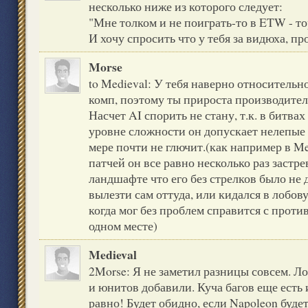
несколько ниже из которого следует:
"Мне толком и не поиграть-то в ETW - то
И хочу спросить что у тебя за видюха, п
Morse
to Medieval: У тебя наверно относител
комп, поэтому ты прироста производител
Насчет AI спорить не стану, т.к. в битва
уровне сложности он допускает нелепые
мере почти не глючит.(как например в Med
патчей он все равно несколько раз застре
ландшафте что его без стрелков было не д
вылезти сам оттуда, или кидался в лобов
когда мог без проблем справится с проти
одном месте)
Medieval
2Morse: Я не заметил разницы совсем. Л
и юнитов добавили. Куча багов еще есть 
равно! Будет обидно, если Napoleon буде