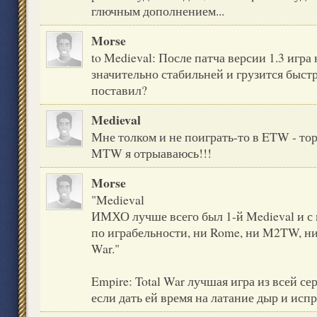
глючным дополнением...
Morse
to Medieval: После патча версии 1.3 игра
значительно стабильней и грузится быстр
поставил?
Medieval
Мне толком и не поиграть-то в ETW - тор
MTW я отрыаваюсь!!!
Morse
"Medieval
ИМХО лучше всего был 1-й Medieval и с 
по играбельности, ни Rome, ни M2TW, ни,
War."
Empire: Total War лучшая игра из всей се
если дать ей время на латание дыр и исп