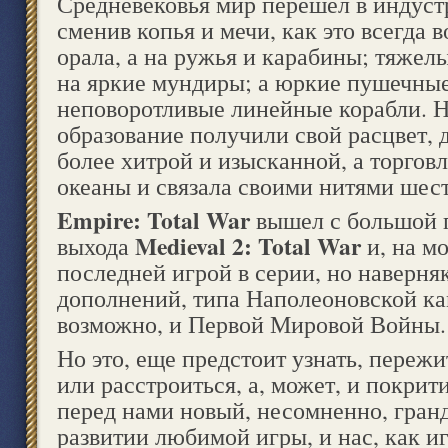
Средневековья мир перешел в индуст
сменив копья и мечи, как это всегда в
орала, а на ружья и карабины; тяжел
на яркие мундиры; а юркие пушечные
неповоротливые линейные корабли. Н
образование получили свой расцвет, 
более хитрой и изысканной, а торговл
океаны и связала своими нитями шест
Empire: Total War
вышел с большой 
Medieval 2: Total War
выхода
и, на мо
последней игрой в серии, но наверня
дополнений, типа Наполеоновской ка
возможно, и Первой Мировой Войны.
Но это, еще предстоит узнать, пережи
или расстроиться, а, может, и покрит
перед нами новый, несомненно, гран
развитии любимой игры, и нас, как иг