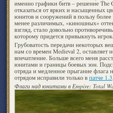
именно графики битв – решение The C
отказаться от ярких и насыщенных цв
юнитов и сооружений в пользу более
менее различимых, «киношных» оттен
взгляд, стало довольно противоречив
которому придется привыкнуть игрок
Грубоватость передачи некоторых в
нам со времен Medieval 2, оставляет 
впечатление. Больше всего меня расс
юнитами и границы боевых зон. Подс
отряда и медленное прыгание флага 
отрядом исправили только в
патче 1.3
Флаги над юнитами в Empire: Total W