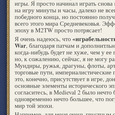
игры. Я просто начинал играть снова 
на игру минуты и часы, далеко не все
победного конца, но постоянно получ
всего этого мира Средневековья. Эфф
эпоху в M2TW просто потрясает!
«играбельность
Я очень надеюсь, что
War
, благодаря патчам и дополнитль
когда-нибудь будет не хуже, чем у е
но, к сожалению, сейчас, я не могу р
Мундиры, ружья, драгуны, флоты, арт
торговые пути, империалистические п
это, конечно, присутствует в игре, до
основные элементы исторического эпи
согласитесь, в Medieval 2 было нечто 
одновременно нечто большее, что пог
мир той эпохи.
Например, для меня очень грустным 