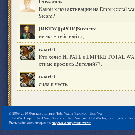
Oussamos
Какой ключ активации на Empire:total war
Steam?
[RBTW][pPOR]Suvorov
не могу тебя найти(
влас01
Кто хочет ИГРАТЬ в EMPIRE TOTAL WA
стиме профиль Виталий77.
влас01
сила и честь.
© 2009-2010 Фан-клуб Empire: Total War и Napoleon: Total War.
Total War, Empire: Total War, Napoleon: Total War and Total War logo are registered tr
Высылайте комментарии на
emperor@empiretotalwar.ru