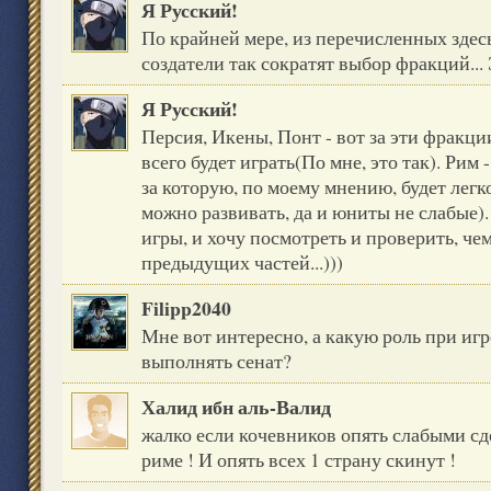
Я Русский!
По крайней мере, из перечисленных здесь
создатели так сократят выбор фракций... 
Я Русский!
Персия, Икены, Понт - вот за эти фракци
всего будет играть(По мне, это так). Рим
за которую, по моему мнению, будет легк
можно развивать, да и юниты не слабые).
игры, и хочу посмотреть и проверить, че
предыдущих частей...)))
Filipp2040
Мне вот интересно, а какую роль при игре
выполнять сенат?
Халид ибн аль-Валид
жалко если кочевников опять слабыми сд
риме ! И опять всех 1 страну скинут !