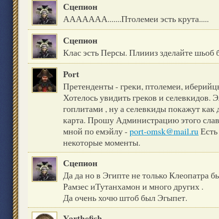
Сцепион
ААААААА.......Птолемеи эсть крута.....
Сцепион
Клас эсть Персы. Плиииз зделайте шьоб
Port
Претенденты - греки, птолемеи, иберийц
Хотелось увидить греков и селевкидов.
гоплитами , ну а селевкиды покажут как 
карта. Прошу Администрацию этого славн
мной по емэйлу -
port-omsk@mail.ru
Есть
некоторые моменты.
Сцепион
Да да но в Эгипте не только Клеопатра б
Рамзес иТутанхамон и много других .
Да очень хочю штоб был Эгыпет.
Yarthefish