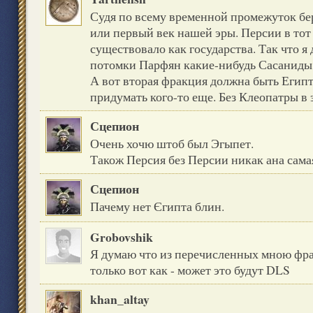
Судя по всему временной промежуток бер
или первый век нашей эры. Персии в тот
существовало как государства. Так что я
потомки Парфян какие-нибудь Сасаниды
А вот вторая фракция должна быть Егип
придумать кого-то еще. Без Клеопатры в э
Сцепион
Очень хочю штоб был Эгыпет.
Також Персия без Персии никак ана сама
Сцепион
Пачему нет Єгипта блин.
Grobovshik
Я думаю что из перечисленных мною фра
только вот как - может это будут DLS
khan_altay