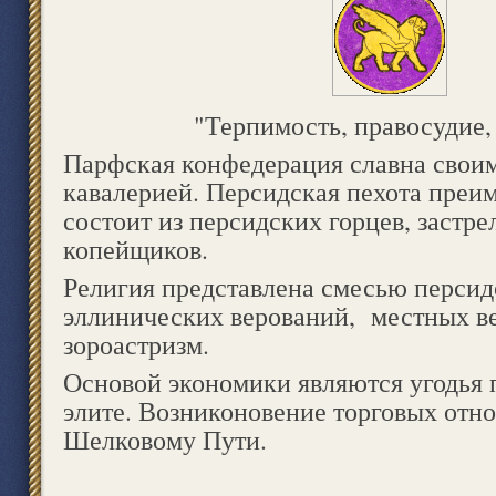
"Терпимость, правосудие,
Парфская конфедерация славна свои
кавалерией. Персидская пехота преи
состоит из персидских горцев, застр
копейщиков.
Религия представлена смесью персид
эллинических верований, местных ве
зороастризм.
Основой экономики являются угодья
элите. Возниконовение торговых отн
Шелковому Пути.